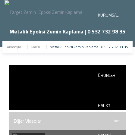
KURUMSAL
Metalik Epoksi Zemin Kaplama | 0 532 732 98 35
HİZMETLER
Anasayfa
Galeri
Metalik Epoksi Zemin Kaplama | 0 532 732 98 35
ÜRÜNLER
RAL K7
Diğer Videolar
Tümü