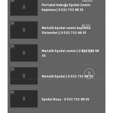
GALERİ
Portakal Kabuğu Epoksi Zemin
Kaplama | 0 532 732 98 35
BLOG
Metalik Epoksi zemin kaplama
Sistemleri | 0 532 732 98 35
Metalik Epoksi zemin | 0 532 732 98
İLETİŞİM
35
Metalik Epoksi | 0 532 732 98 35
Epoksi Boya - 0 532 732 98 35